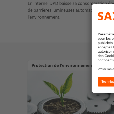
En interne, DPD baisse sa consommation éner
de barrières lumineuses automatiques et de
l’environnement.
Protection de l'environnement en intern