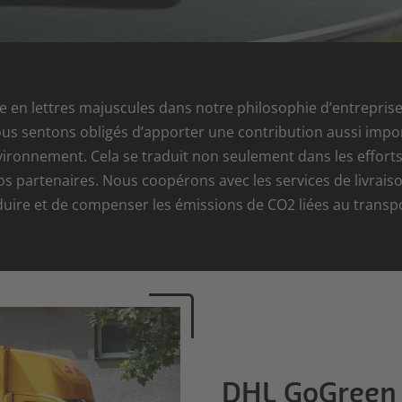
search
result.
Touch
devices
ite en lettres majuscules dans notre philosophie d’entrepris
users
ous sentons obligés d’apporter une contribution aussi impor
can
ironnement. Cela se traduit non seulement dans les efforts
use
nos partenaires. Nous coopérons avec les services de livrais
touch
duire et de compenser les émissions de CO2 liées au transpo
and
swipe
gestures.
DHL GoGreen