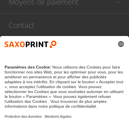
Moyens de paiement
Contact
Service compétent et personnalisé
078 486 999
Lun - ven :
8h - 17h
Contact
service@saxoprint.be
Belgique