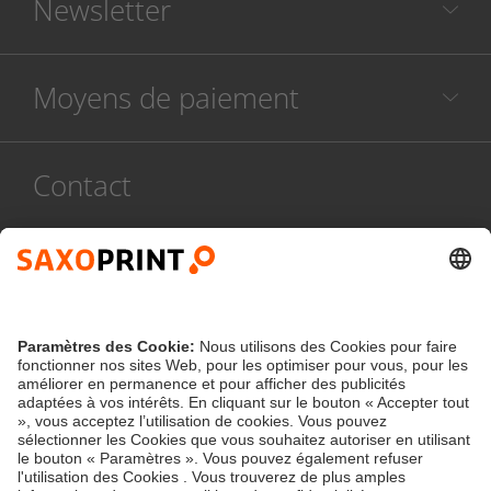
Newsletter
Moyens de paiement
Contact
Service compétent et personnalisé
078 486 999
Lun - ven :
8h - 17h
Contact
service@saxoprint.be