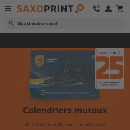
Calendriers
Calendriers muraux
7, 13 à 15 feuilles avec couverture dos