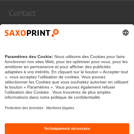
Contact
Service compétent et personnalisé
078 486 999
Lun - ven :
8h - 17h
Contact
service@saxoprint.be
Belgique
CGV
Protection des données
Allemagne
Mentions légales
Contact
|
|
|
|