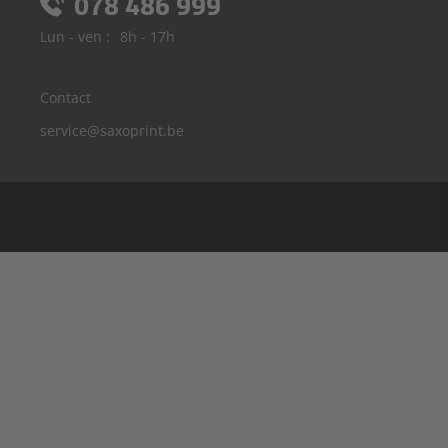
078 486 999
Lun - ven :
8h - 17h
Contact
service@saxoprint.be
Allemagne
France
Royaume-Uni
Italie
Autriche