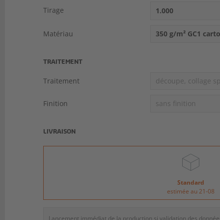
Tirage
1.000
Matériau
350 g/m² GC1 cart
TRAITEMENT
Traitement
découpe, collage sp
Finition
sans finition
LIVRAISON
Standard
estimée au 21-08
Lancement immédiat de la production si validation des donné