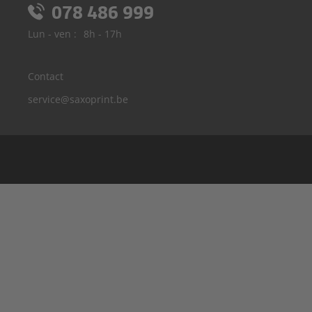
078 486 999
Lun - ven :
8h - 17h
Contact
service@saxoprint.be
Allemagne
France
Royaume-Uni
Italie