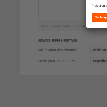
St
estimé
Lancement immédiat de la production si validati
SERVICE SUPPLEMENTAIRE
Vérification des données
vérificat
Envoi pour revendeurs
expédit