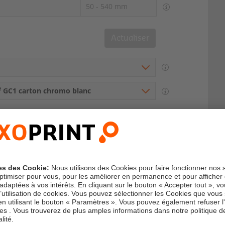
50 - 540 mm
Actualiser
² GC1 carton chromo blanc
 collage sur la longueur
tion