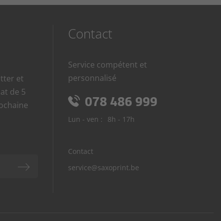
Contact
Service compétent et
personnalisé
tter et
at de 5
078 486 999
rochaine
Lun - ven :
8h - 17h
Contact
service@saxoprint.be