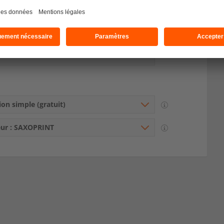
andard
e au 24-08
on des données et du paiement avant
14 heures
.
ion simple (gratuit)
eur : SAXOPRINT