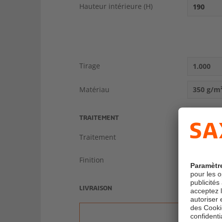
Hauteur intérieure (H)
Tirage
1.000
Matériau
350 g/m
TRAITEMENT
Traitement
découpe,
Finition
sans fini
LIVRAISON