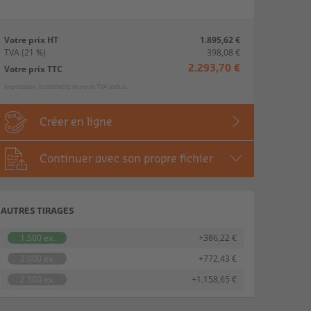
Votre prix HT
1.895,62 €
TVA
(21 %)
398,08 €
Votre prix TTC
2.293,70 €
impression, traitement, envoi et TVA inclus.
Créer en ligne
Continuer avec son propre fichier
AUTRES TIRAGES
1.500 ex.
+386,22 €
2.000 ex.
+772,43 €
2.500 ex.
+1.158,65 €