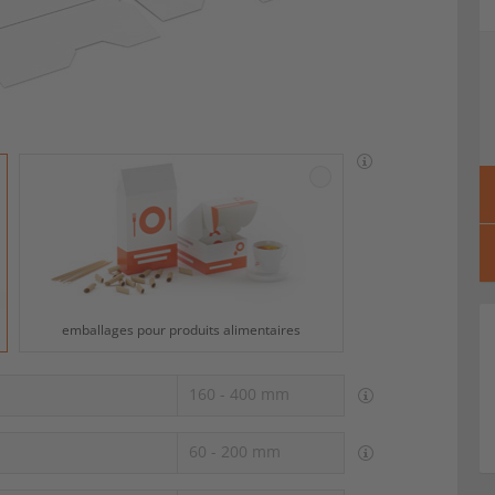
touch
and
swipe
gestures.
emballages pour produits alimentaires
160 - 400 mm
60 - 200 mm